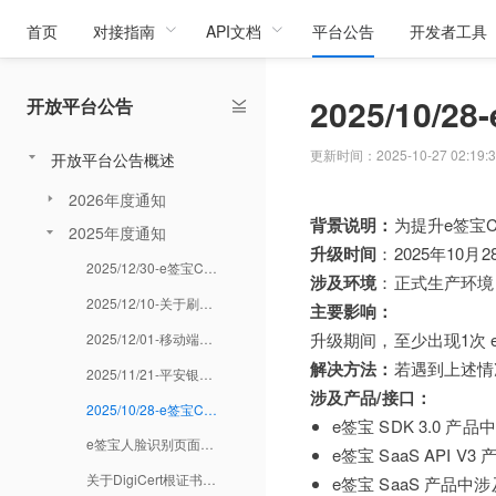
首页
对接指南
API文档
平台公告
开发者工具
2025/10
开放平台公告
更新时间：2025-10-27 02:19:3
开放平台公告概述
2026年度通知
背景说明：
为提升e签宝C
2025年度通知
升级时间
：2025年10月28日
2025/12/30-e签宝CA硬件基础设施升级通知
涉及环境
：正式生产环境
2025/12/10-关于刷脸照片与视频文件存储规则调整的通知
主要影响：
升级期间，至少出现1次 e
2025/12/01-移动端刷脸SDK升级通知
解决方法：
若遇到上述情
2025/11/21-平安银行核心业务升级通知
涉及产品/接口：
2025/10/28-e签宝CA基础设施升级通知
e签宝 SDK 3.0 产
e签宝人脸识别页面合规升级通知
e签宝 SaaS API 
关于DigiCert根证书策略变更对OpenAPI调用的影响的公告
e签宝 SaaS 产品中